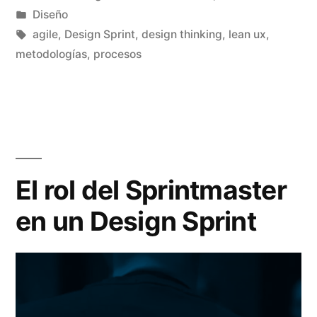
por
Publicado
Diseño
en
Etiquetas:
agile
,
Design Sprint
,
design thinking
,
lean ux
,
metodologías
,
procesos
El rol del Sprintmaster
en un Design Sprint