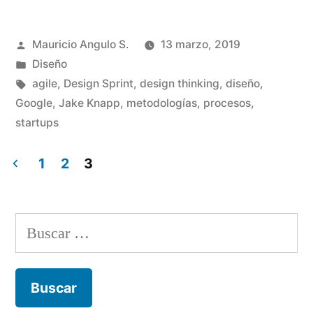
Publicado
Mauricio Angulo S.
13 marzo, 2019
por
Publicado
Diseño
en
Etiquetas:
agile
,
Design Sprint
,
design thinking
,
diseño
,
Google
,
Jake Knapp
,
metodologías
,
procesos
,
startups
1
2
3
Paginación
de
B
entradas
u
s
c