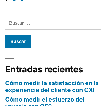
Paginación
de
B
entradas
u
s
c
a
r
Entradas recientes
:
Cómo medir la satisfacción en la
experiencia del cliente con CXI
Cómo medir el esfuerzo del