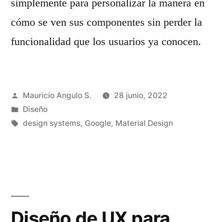
simplemente para personalizar la manera en
cómo se ven sus componentes sin perder la
funcionalidad que los usuarios ya conocen.
Publicado
Mauricio Angulo S.
28 junio, 2022
por
Publicado
Diseño
en
Etiquetas:
design systems
,
Google
,
Material Design
Diseño de UX para