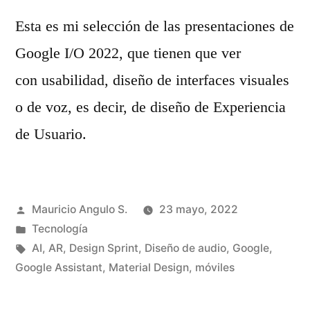
Esta es mi selección de las presentaciones de
Google I/O 2022, que tienen que ver
con usabilidad, diseño de interfaces visuales
o de voz, es decir, de diseño de Experiencia
de Usuario.
Publicado
Mauricio Angulo S.
23 mayo, 2022
por
Publicado
Tecnología
en
Etiquetas:
AI
,
AR
,
Design Sprint
,
Diseño de audio
,
Google
,
Google Assistant
,
Material Design
,
móviles