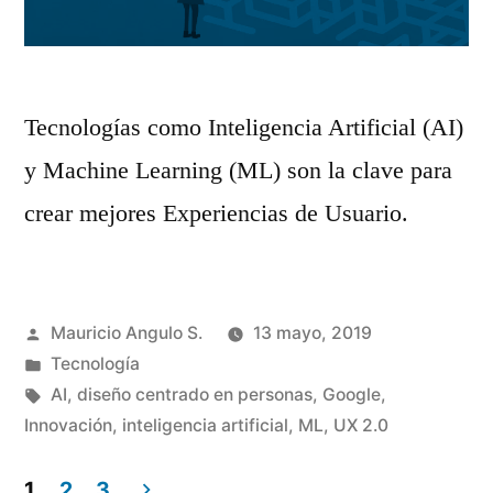
Tecnologías como Inteligencia Artificial (AI)
y Machine Learning (ML) son la clave para
crear mejores Experiencias de Usuario.
Publicado
Mauricio Angulo S.
13 mayo, 2019
por
Publicado
Tecnología
en
Etiquetas:
AI
,
diseño centrado en personas
,
Google
,
Innovación
,
inteligencia artificial
,
ML
,
UX 2.0
1
2
3