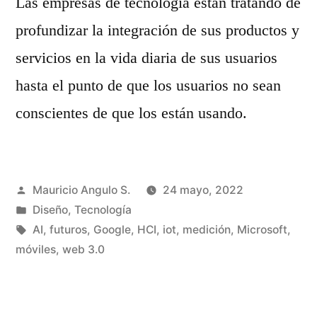
Las empresas de tecnología están tratando de
profundizar la integración de sus productos y
servicios en la vida diaria de sus usuarios
hasta el punto de que los usuarios no sean
conscientes de que los están usando.
Publicado
Mauricio Angulo S.
24 mayo, 2022
por
Publicado
Diseño
,
Tecnología
en
Etiquetas:
AI
,
futuros
,
Google
,
HCI
,
iot
,
medición
,
Microsoft
,
móviles
,
web 3.0