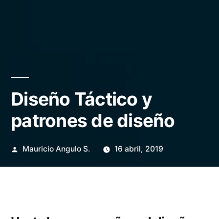
Diseño Táctico y
patrones de diseño
Publicado
Mauricio Angulo S.
16 abril, 2019
por