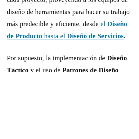
diseño de herramientas para hacer su trabajo
más predecible y eficiente, desde
el
Diseño
de Producto
hasta el
Diseño de Servicios
.
Por supuesto, la implementación de
Diseño
Táctico
y el uso de
Patrones de Diseño
debe hacerse como parte de una estrategia de
trabajo. Sin estrategia o guía, el uso de
patrones puede volverse mecánico e
irreflexivo, aplicando soluciones pre-hechas
sin entendimiento de cuál es el problema que