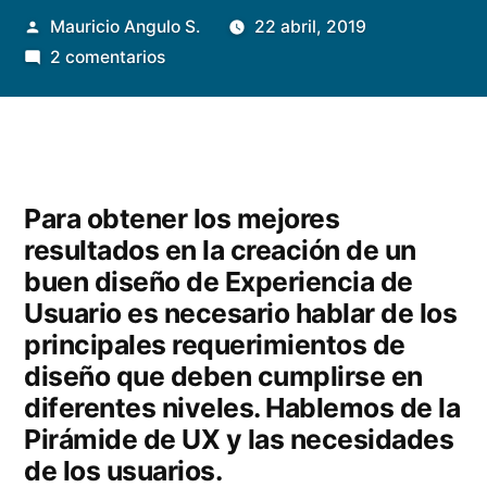
Publicado
Mauricio Angulo S.
22 abril, 2019
por
en
2 comentarios
La
pirámide
de
diseño
de
Para obtener los mejores
UX
resultados en la creación de un
buen diseño de Experiencia de
Usuario es necesario hablar de los
principales requerimientos de
diseño que deben cumplirse en
diferentes niveles. Hablemos de la
Pirámide de UX y las necesidades
de los usuarios.